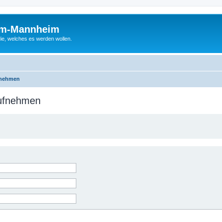
um-Mannheim
ie, welches es werden wollen.
fnehmen
aufnehmen