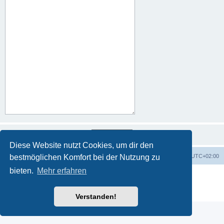
Diese Website nutzt Cookies, um dir den
bestmöglichen Komfort bei der Nutzung zu
Foren-Übersicht
Alle Zeiten sind
UTC+02:00
bieten.
Mehr erfahren
Powered by
phpBB
® Forum Software © phpBB Limited
Deutsche Übersetzung durch
phpBB.de
Datenschutz
|
Nutzungsbedingungen
Verstanden!