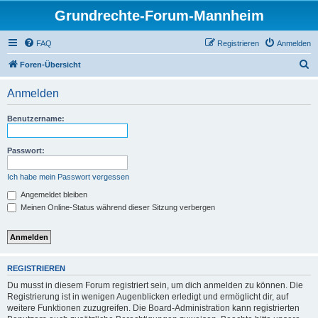
Grundrechte-Forum-Mannheim
FAQ
Registrieren
Anmelden
S
Foren-Übersicht
u
Anmelden
c
h
Benutzername:
e
Passwort:
Ich habe mein Passwort vergessen
Angemeldet bleiben
Meinen Online-Status während dieser Sitzung verbergen
REGISTRIEREN
Du musst in diesem Forum registriert sein, um dich anmelden zu können. Die
Registrierung ist in wenigen Augenblicken erledigt und ermöglicht dir, auf
weitere Funktionen zuzugreifen. Die Board-Administration kann registrierten