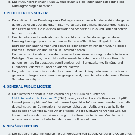
Das Nutzungsrecht nach Punkt 2, Unterpunkt a bleibt auch nach Kündigung des
Nutzungsvertrages bestehen.
3. PFLICHTEN DES NUTZERS
Du erklärst mit der Erstellung eines Beitrags, dass er keine Inhalte enthält, die gegen
geltendes Recht oder die guten Sitten verstoßen. Du erklärst insbesondere, dass du
das Recht besitzt, die in deinen Beiträgen verwendeten Links und Bilder zu setzen
bzw. zu verwenden.
Der Betreiber des Boards übt das Hausrecht aus. Bei Verstößen gegen diese
Nutzungsbedingungen oder anderer im Board veröffentlichten Regeln kann der
Betreiber dich nach Abmahnung zeitweise oder dauerhaft von der Nutzung dieses
Boards ausschließen und dir ein Hausverbot erteilen.
Du nimmst zur Kenntnis, dass der Betreiber keine Verantwortung für die Inhalte von
Beiträgen übernimmt, die er nicht selbst erstellt hat oder die er nicht zur Kenntnis
genommen hat. Du gestattest dem Betreiber, dein Benutzerkonto, Beiträge und
Funktionen jederzeit zu löschen oder zu sperren.
Du gestattest dem Betreiber darüber hinaus, deine Beiträge abzuändern, sofern sie
gegen o. g. Regeln verstoßen oder geeignet sind, dem Betreiber oder einem Dritten
Schaden zuzufügen.
4. GENERAL PUBLIC LICENSE
Du nimmst zur Kenntnis, dass es sich bei phpBB um eine unter der „
GNU General Public License v2
“ (GPL) bereitgestellten Foren-Software von phpBB
Limited (www.phpbb.com) handelt; deutschsprachige Informationen werden durch die
deutschsprachige Community unter www.phpbb.de zur Verfügung gestellt. Beide
haben keinen Einfluss auf die Art und Weise, wie die Software verwendet wird. Sie
können insbesondere die Verwendung der Software für bestimmte Zwecke nicht
untersagen oder auf Inhalte fremder Foren Einfluss nehmen.
5. GEWÄHRLEISTUNG
Der Betreiber haftet mit Ausnahme der Verletzung von Leben, Körper und Gesundheit