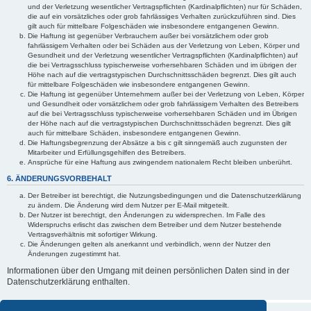
und der Verletzung wesentlicher Vertragspflichten (Kardinalpflichten) nur für Schäden,
die auf ein vorsätzliches oder grob fahrlässiges Verhalten zurückzuführen sind. Dies
gilt auch für mittelbare Folgeschäden wie insbesondere entgangenen Gewinn.
Die Haftung ist gegenüber Verbrauchern außer bei vorsätzlichem oder grob
fahrlässigem Verhalten oder bei Schäden aus der Verletzung von Leben, Körper und
Gesundheit und der Verletzung wesentlicher Vertragspflichten (Kardinalpflichten) auf
die bei Vertragsschluss typischerweise vorhersehbaren Schäden und im übrigen der
Höhe nach auf die vertragstypischen Durchschnittsschäden begrenzt. Dies gilt auch
für mittelbare Folgeschäden wie insbesondere entgangenen Gewinn.
Die Haftung ist gegenüber Unternehmern außer bei der Verletzung von Leben, Körper
und Gesundheit oder vorsätzlichem oder grob fahrlässigem Verhalten des Betreibers
auf die bei Vertragsschluss typischerweise vorhersehbaren Schäden und im Übrigen
der Höhe nach auf die vertragstypischen Durchschnittsschäden begrenzt. Dies gilt
auch für mittelbare Schäden, insbesondere entgangenen Gewinn.
Die Haftungsbegrenzung der Absätze a bis c gilt sinngemäß auch zugunsten der
Mitarbeiter und Erfüllungsgehilfen des Betreibers.
Ansprüche für eine Haftung aus zwingendem nationalem Recht bleiben unberührt.
6. ÄNDERUNGSVORBEHALT
Der Betreiber ist berechtigt, die Nutzungsbedingungen und die Datenschutzerklärung
zu ändern. Die Änderung wird dem Nutzer per E-Mail mitgeteilt.
Der Nutzer ist berechtigt, den Änderungen zu widersprechen. Im Falle des
Widerspruchs erlischt das zwischen dem Betreiber und dem Nutzer bestehende
Vertragsverhältnis mit sofortiger Wirkung.
Die Änderungen gelten als anerkannt und verbindlich, wenn der Nutzer den
Änderungen zugestimmt hat.
Informationen über den Umgang mit deinen persönlichen Daten sind in der
Datenschutzerklärung enthalten.