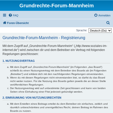
Grundrechte-Forum-Mannheim
FAQ
Anmelden
S
Foren-Übersicht
u
Sprache:
c
Grundrechte-Forum-Mannheim - Registrierung
h
Mit dem Zugriff auf „Grundrechte-Forum-Mannheim“ („http://www.soziales-im-
e
internet.de“) wird zwischen dir und dem Betreiber ein Vertrag mit folgenden
Regelungen geschlossen:
1. NUTZUNGSVERTRAG
Mit dem Zugriff auf „Grundrechte-Forum-Mannheim“ (im Folgenden „das Board“)
schließt du einen Nutzungsvertrag mit dem Betreiber des Boards ab (im Folgenden
„Betreiber“) und erklärst dich mit den nachfolgenden Regelungen einverstanden.
Wenn du mit diesen Regelungen nicht einverstanden bist, so darfst du das Board
nicht weiter nutzen. Für die Nutzung des Boards gelten jeweils die an dieser Stelle
veröffentlichten Regelungen.
Der Nutzungsvertrag wird auf unbestimmte Zeit geschlossen und kann von beiden
Seiten ohne Einhaltung einer Frist jederzeit gekündigt werden.
2. EINRÄUMUNG VON NUTZUNGSRECHTEN
Mit dem Erstellen eines Beitrags erteilst du dem Betreiber ein einfaches, zeitlich und
räumlich unbeschränktes und unentgeltliches Recht, deinen Beitrag im Rahmen des
Boards zu nutzen.