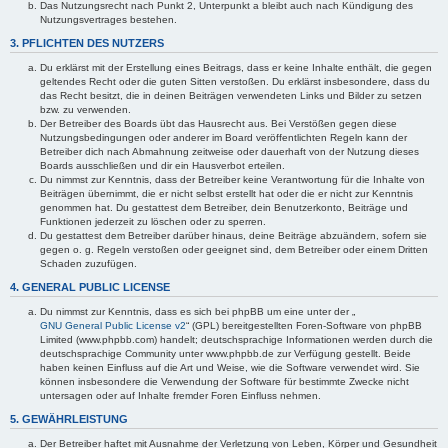
Das Nutzungsrecht nach Punkt 2, Unterpunkt a bleibt auch nach Kündigung des
Nutzungsvertrages bestehen.
3. PFLICHTEN DES NUTZERS
Du erklärst mit der Erstellung eines Beitrags, dass er keine Inhalte enthält, die gegen
geltendes Recht oder die guten Sitten verstoßen. Du erklärst insbesondere, dass du
das Recht besitzt, die in deinen Beiträgen verwendeten Links und Bilder zu setzen
bzw. zu verwenden.
Der Betreiber des Boards übt das Hausrecht aus. Bei Verstößen gegen diese
Nutzungsbedingungen oder anderer im Board veröffentlichten Regeln kann der
Betreiber dich nach Abmahnung zeitweise oder dauerhaft von der Nutzung dieses
Boards ausschließen und dir ein Hausverbot erteilen.
Du nimmst zur Kenntnis, dass der Betreiber keine Verantwortung für die Inhalte von
Beiträgen übernimmt, die er nicht selbst erstellt hat oder die er nicht zur Kenntnis
genommen hat. Du gestattest dem Betreiber, dein Benutzerkonto, Beiträge und
Funktionen jederzeit zu löschen oder zu sperren.
Du gestattest dem Betreiber darüber hinaus, deine Beiträge abzuändern, sofern sie
gegen o. g. Regeln verstoßen oder geeignet sind, dem Betreiber oder einem Dritten
Schaden zuzufügen.
4. GENERAL PUBLIC LICENSE
Du nimmst zur Kenntnis, dass es sich bei phpBB um eine unter der „
GNU General Public License v2
“ (GPL) bereitgestellten Foren-Software von phpBB
Limited (www.phpbb.com) handelt; deutschsprachige Informationen werden durch die
deutschsprachige Community unter www.phpbb.de zur Verfügung gestellt. Beide
haben keinen Einfluss auf die Art und Weise, wie die Software verwendet wird. Sie
können insbesondere die Verwendung der Software für bestimmte Zwecke nicht
untersagen oder auf Inhalte fremder Foren Einfluss nehmen.
5. GEWÄHRLEISTUNG
Der Betreiber haftet mit Ausnahme der Verletzung von Leben, Körper und Gesundheit