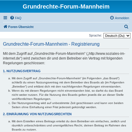
Grundrechte-Forum-Mannheim
FAQ
Anmelden
S
Foren-Übersicht
u
Sprache:
c
Grundrechte-Forum-Mannheim - Registrierung
h
Mit dem Zugriff auf „Grundrechte-Forum-Mannheim“ („http://www.soziales-im-
e
internet.de“) wird zwischen dir und dem Betreiber ein Vertrag mit folgenden
Regelungen geschlossen:
1. NUTZUNGSVERTRAG
Mit dem Zugriff auf „Grundrechte-Forum-Mannheim“ (im Folgenden „das Board“)
schließt du einen Nutzungsvertrag mit dem Betreiber des Boards ab (im Folgenden
„Betreiber“) und erklärst dich mit den nachfolgenden Regelungen einverstanden.
Wenn du mit diesen Regelungen nicht einverstanden bist, so darfst du das Board
nicht weiter nutzen. Für die Nutzung des Boards gelten jeweils die an dieser Stelle
veröffentlichten Regelungen.
Der Nutzungsvertrag wird auf unbestimmte Zeit geschlossen und kann von beiden
Seiten ohne Einhaltung einer Frist jederzeit gekündigt werden.
2. EINRÄUMUNG VON NUTZUNGSRECHTEN
Mit dem Erstellen eines Beitrags erteilst du dem Betreiber ein einfaches, zeitlich und
räumlich unbeschränktes und unentgeltliches Recht, deinen Beitrag im Rahmen des
Boards zu nutzen.