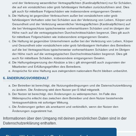
und der Verletzung wesentlicher Vertragspflichten (Kardinalpflichten) nur für Schäden,
die auf ein vorsätzliches oder grob fahrlässiges Verhalten zurückzuführen sind. Dies
gilt auch für mittelbare Folgeschäden wie insbesondere entgangenen Gewinn.
Die Haftung ist gegenüber Verbrauchern außer bei vorsätzlichem oder grob
fahrlässigem Verhalten oder bei Schäden aus der Verletzung von Leben, Körper und
Gesundheit und der Verletzung wesentlicher Vertragspflichten (Kardinalpflichten) auf
die bei Vertragsschluss typischerweise vorhersehbaren Schäden und im übrigen der
Höhe nach auf die vertragstypischen Durchschnittsschäden begrenzt. Dies gilt auch
für mittelbare Folgeschäden wie insbesondere entgangenen Gewinn.
Die Haftung ist gegenüber Unternehmern außer bei der Verletzung von Leben, Körper
und Gesundheit oder vorsätzlichem oder grob fahrlässigem Verhalten des Betreibers
auf die bei Vertragsschluss typischerweise vorhersehbaren Schäden und im Übrigen
der Höhe nach auf die vertragstypischen Durchschnittsschäden begrenzt. Dies gilt
auch für mittelbare Schäden, insbesondere entgangenen Gewinn.
Die Haftungsbegrenzung der Absätze a bis c gilt sinngemäß auch zugunsten der
Mitarbeiter und Erfüllungsgehilfen des Betreibers.
Ansprüche für eine Haftung aus zwingendem nationalem Recht bleiben unberührt.
6. ÄNDERUNGSVORBEHALT
Der Betreiber ist berechtigt, die Nutzungsbedingungen und die Datenschutzerklärung
zu ändern. Die Änderung wird dem Nutzer per E-Mail mitgeteilt.
Der Nutzer ist berechtigt, den Änderungen zu widersprechen. Im Falle des
Widerspruchs erlischt das zwischen dem Betreiber und dem Nutzer bestehende
Vertragsverhältnis mit sofortiger Wirkung.
Die Änderungen gelten als anerkannt und verbindlich, wenn der Nutzer den
Änderungen zugestimmt hat.
Informationen über den Umgang mit deinen persönlichen Daten sind in der
Datenschutzerklärung enthalten.