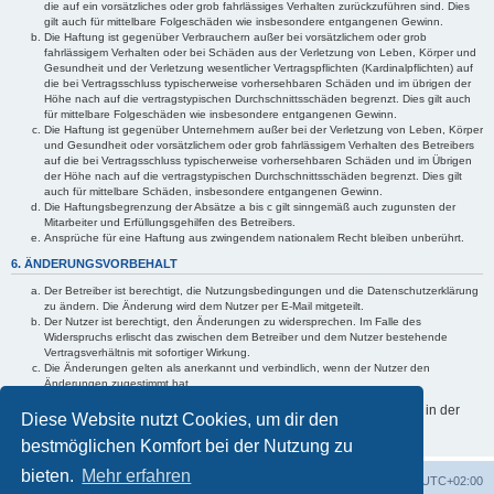
die auf ein vorsätzliches oder grob fahrlässiges Verhalten zurückzuführen sind. Dies
gilt auch für mittelbare Folgeschäden wie insbesondere entgangenen Gewinn.
Die Haftung ist gegenüber Verbrauchern außer bei vorsätzlichem oder grob
fahrlässigem Verhalten oder bei Schäden aus der Verletzung von Leben, Körper und
Gesundheit und der Verletzung wesentlicher Vertragspflichten (Kardinalpflichten) auf
die bei Vertragsschluss typischerweise vorhersehbaren Schäden und im übrigen der
Höhe nach auf die vertragstypischen Durchschnittsschäden begrenzt. Dies gilt auch
für mittelbare Folgeschäden wie insbesondere entgangenen Gewinn.
Die Haftung ist gegenüber Unternehmern außer bei der Verletzung von Leben, Körper
und Gesundheit oder vorsätzlichem oder grob fahrlässigem Verhalten des Betreibers
auf die bei Vertragsschluss typischerweise vorhersehbaren Schäden und im Übrigen
der Höhe nach auf die vertragstypischen Durchschnittsschäden begrenzt. Dies gilt
auch für mittelbare Schäden, insbesondere entgangenen Gewinn.
Die Haftungsbegrenzung der Absätze a bis c gilt sinngemäß auch zugunsten der
Mitarbeiter und Erfüllungsgehilfen des Betreibers.
Ansprüche für eine Haftung aus zwingendem nationalem Recht bleiben unberührt.
6. ÄNDERUNGSVORBEHALT
Der Betreiber ist berechtigt, die Nutzungsbedingungen und die Datenschutzerklärung
zu ändern. Die Änderung wird dem Nutzer per E-Mail mitgeteilt.
Der Nutzer ist berechtigt, den Änderungen zu widersprechen. Im Falle des
Widerspruchs erlischt das zwischen dem Betreiber und dem Nutzer bestehende
Vertragsverhältnis mit sofortiger Wirkung.
Die Änderungen gelten als anerkannt und verbindlich, wenn der Nutzer den
Änderungen zugestimmt hat.
Informationen über den Umgang mit deinen persönlichen Daten sind in der
Diese Website nutzt Cookies, um dir den
Datenschutzerklärung enthalten.
bestmöglichen Komfort bei der Nutzung zu
bieten.
Mehr erfahren
Foren-Übersicht
Alle Zeiten sind
UTC+02:00