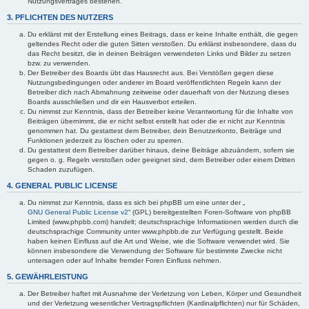
Nutzungsvertrages bestehen.
3. PFLICHTEN DES NUTZERS
Du erklärst mit der Erstellung eines Beitrags, dass er keine Inhalte enthält, die gegen
geltendes Recht oder die guten Sitten verstoßen. Du erklärst insbesondere, dass du
das Recht besitzt, die in deinen Beiträgen verwendeten Links und Bilder zu setzen
bzw. zu verwenden.
Der Betreiber des Boards übt das Hausrecht aus. Bei Verstößen gegen diese
Nutzungsbedingungen oder anderer im Board veröffentlichten Regeln kann der
Betreiber dich nach Abmahnung zeitweise oder dauerhaft von der Nutzung dieses
Boards ausschließen und dir ein Hausverbot erteilen.
Du nimmst zur Kenntnis, dass der Betreiber keine Verantwortung für die Inhalte von
Beiträgen übernimmt, die er nicht selbst erstellt hat oder die er nicht zur Kenntnis
genommen hat. Du gestattest dem Betreiber, dein Benutzerkonto, Beiträge und
Funktionen jederzeit zu löschen oder zu sperren.
Du gestattest dem Betreiber darüber hinaus, deine Beiträge abzuändern, sofern sie
gegen o. g. Regeln verstoßen oder geeignet sind, dem Betreiber oder einem Dritten
Schaden zuzufügen.
4. GENERAL PUBLIC LICENSE
Du nimmst zur Kenntnis, dass es sich bei phpBB um eine unter der „
GNU General Public License v2
“ (GPL) bereitgestellten Foren-Software von phpBB
Limited (www.phpbb.com) handelt; deutschsprachige Informationen werden durch die
deutschsprachige Community unter www.phpbb.de zur Verfügung gestellt. Beide
haben keinen Einfluss auf die Art und Weise, wie die Software verwendet wird. Sie
können insbesondere die Verwendung der Software für bestimmte Zwecke nicht
untersagen oder auf Inhalte fremder Foren Einfluss nehmen.
5. GEWÄHRLEISTUNG
Der Betreiber haftet mit Ausnahme der Verletzung von Leben, Körper und Gesundheit
und der Verletzung wesentlicher Vertragspflichten (Kardinalpflichten) nur für Schäden,