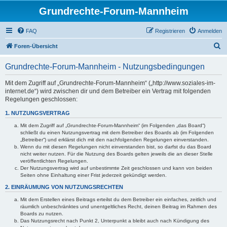
Grundrechte-Forum-Mannheim
FAQ
Registrieren
Anmelden
S
Foren-Übersicht
u
Grundrechte-Forum-Mannheim - Nutzungsbedingungen
c
h
Mit dem Zugriff auf „Grundrechte-Forum-Mannheim“ („http://www.soziales-im-
internet.de“) wird zwischen dir und dem Betreiber ein Vertrag mit folgenden
e
Regelungen geschlossen:
1. NUTZUNGSVERTRAG
Mit dem Zugriff auf „Grundrechte-Forum-Mannheim“ (im Folgenden „das Board“)
schließt du einen Nutzungsvertrag mit dem Betreiber des Boards ab (im Folgenden
„Betreiber“) und erklärst dich mit den nachfolgenden Regelungen einverstanden.
Wenn du mit diesen Regelungen nicht einverstanden bist, so darfst du das Board
nicht weiter nutzen. Für die Nutzung des Boards gelten jeweils die an dieser Stelle
veröffentlichten Regelungen.
Der Nutzungsvertrag wird auf unbestimmte Zeit geschlossen und kann von beiden
Seiten ohne Einhaltung einer Frist jederzeit gekündigt werden.
2. EINRÄUMUNG VON NUTZUNGSRECHTEN
Mit dem Erstellen eines Beitrags erteilst du dem Betreiber ein einfaches, zeitlich und
räumlich unbeschränktes und unentgeltliches Recht, deinen Beitrag im Rahmen des
Boards zu nutzen.
Das Nutzungsrecht nach Punkt 2, Unterpunkt a bleibt auch nach Kündigung des