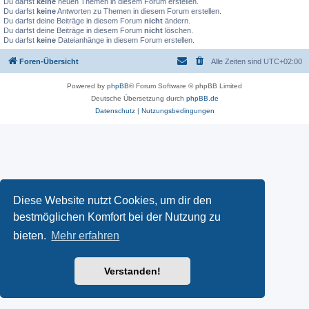
Du darfst
keine
neuen Themen in diesem Forum erstellen.
Du darfst
keine
Antworten zu Themen in diesem Forum erstellen.
Du darfst deine Beiträge in diesem Forum
nicht
ändern.
Du darfst deine Beiträge in diesem Forum
nicht
löschen.
Du darfst
keine
Dateianhänge in diesem Forum erstellen.
Foren-Übersicht
Alle Zeiten sind
UTC+02:00
Powered by
phpBB
® Forum Software © phpBB Limited
Deutsche Übersetzung durch
phpBB.de
Datenschutz
|
Nutzungsbedingungen
Diese Website nutzt Cookies, um dir den
bestmöglichen Komfort bei der Nutzung zu
bieten.
Mehr erfahren
Verstanden!