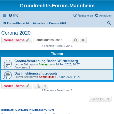
Grundrechte-Forum-Mannheim
FAQ
Registrieren
Anmelden
S
Foren-Übersicht
Aktuelles
Corona 2020
u
Corona 2020
c
Suche
Erweiterte Suche
Neues Thema
h
2 Themen • Seite
1
von
1
e
Themen
Corona-Verordnung Baden Württemberg
Letzter Beitrag von
Alexeytow
«
24 Feb 2025, 10:37
Antworten:
1
Das Infektionsschutzgesetz
Letzter Beitrag von
Admin2020
«
27 Jun 2020, 14:26
Neues Thema
2 Themen • Seite
1
von
1
Gehe zu
BERECHTIGUNGEN IN DIESEM FORUM