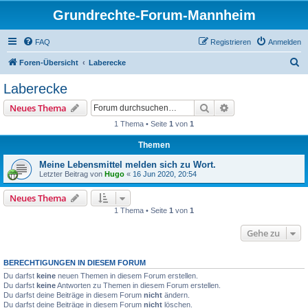
Grundrechte-Forum-Mannheim
FAQ
Registrieren
Anmelden
S
Foren-Übersicht
Laberecke
u
Laberecke
c
Suche
Erweiterte Suche
Neues Thema
h
1 Thema • Seite
1
von
1
e
Themen
Meine Lebensmittel melden sich zu Wort.
Letzter Beitrag von
Hugo
«
16 Jun 2020, 20:54
Neues Thema
1 Thema • Seite
1
von
1
Gehe zu
BERECHTIGUNGEN IN DIESEM FORUM
Du darfst
keine
neuen Themen in diesem Forum erstellen.
Du darfst
keine
Antworten zu Themen in diesem Forum erstellen.
Du darfst deine Beiträge in diesem Forum
nicht
ändern.
Du darfst deine Beiträge in diesem Forum
nicht
löschen.