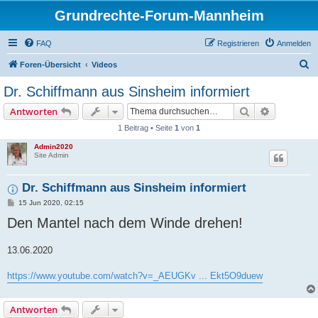
Grundrechte-Forum-Mannheim
FAQ
Registrieren
Anmelden
S
Foren-Übersicht
Videos
u
Dr. Schiffmann aus Sinsheim informiert
c
Suche
Erweiterte
Antworten
h
1 Beitrag • Seite
1
von
1
e
Admin2020
Site Admin
Dr. Schiffmann aus Sinsheim informiert
B
15 Jun 2020, 02:15
e
Den Mantel nach dem Winde drehen!
i
t
r
a
13.06.2020
g
https://www.youtube.com/watch?v=_AEUGKv ... Ekt5O9duew
Antworten