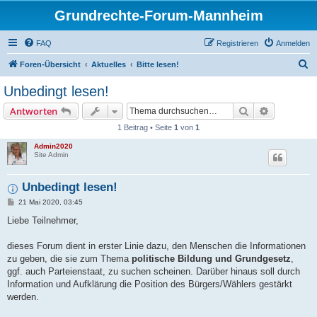
Grundrechte-Forum-Mannheim
FAQ
Registrieren
Anmelden
S
Foren-Übersicht
Aktuelles
Bitte lesen!
u
Unbedingt lesen!
c
Suche
Erweiterte
Antworten
h
1 Beitrag • Seite
1
von
1
e
Admin2020
Site Admin
Unbedingt lesen!
B
21 Mai 2020, 03:45
e
i
Liebe Teilnehmer,
t
r
a
dieses Forum dient in erster Linie dazu, den Menschen die Informationen
g
zu geben, die sie zum Thema
politische Bildung und Grundgesetz
,
ggf. auch Parteienstaat, zu suchen scheinen. Darüber hinaus soll durch
Information und Aufklärung die Position des Bürgers/Wählers gestärkt
werden.