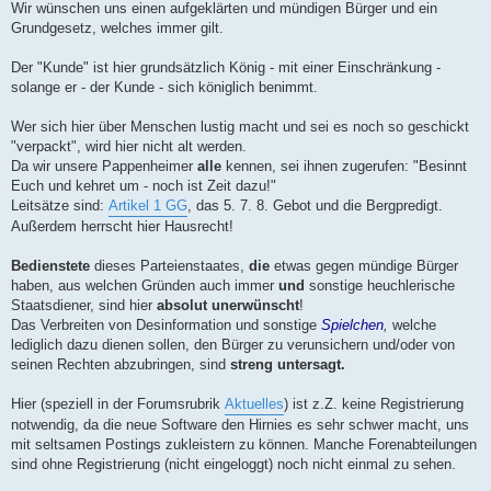
Wir wünschen uns einen aufgeklärten und mündigen Bürger und ein
Grundgesetz, welches immer gilt.
Der "Kunde" ist hier grundsätzlich König - mit einer Einschränkung -
solange er - der Kunde - sich königlich benimmt.
Wer sich hier über Menschen lustig macht und sei es noch so geschickt
"verpackt", wird hier nicht alt werden.
Da wir unsere Pappenheimer
alle
kennen, sei ihnen zugerufen: "Besinnt
Euch und kehret um - noch ist Zeit dazu!"
Leitsätze sind:
Artikel 1 GG
, das 5. 7. 8. Gebot und die Bergpredigt.
Außerdem herrscht hier Hausrecht!
Bedienstete
dieses Parteienstaates,
die
etwas gegen mündige Bürger
haben, aus welchen Gründen auch immer
und
sonstige heuchlerische
Staatsdiener, sind hier
absolut unerwünscht
!
Das Verbreiten von Desinformation und sonstige
Spielchen
,
welche
lediglich dazu dienen sollen, den Bürger zu verunsichern und/oder von
seinen Rechten abzubringen, sind
streng untersagt.
Hier (speziell in der Forumsrubrik
Aktuelles
) ist z.Z. keine Registrierung
notwendig, da die neue Software den Hirnies es sehr schwer macht, uns
mit seltsamen Postings zukleistern zu können. Manche Forenabteilungen
sind ohne Registrierung (nicht eingeloggt) noch nicht einmal zu sehen.