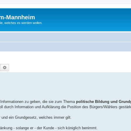
um-Mannheim
ie, welches es werden wollen.
Suche
Erweiterte Suche
e Informationen zu geben, die sie zum Thema
politische Bildung und Grund
ll durch Information und Aufklärung die Position des Bürgers/Wählers gestär
 und ein Grundgesetz, welches immer gilt.
ränkung - solange er - der Kunde - sich königlich benimmt.