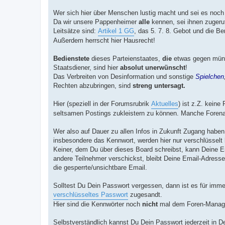
Wer sich hier über Menschen lustig macht und sei es noch s
Da wir unsere Pappenheimer
alle
kennen, sei ihnen zugeru
Leitsätze sind:
Artikel 1 GG
, das 5. 7. 8. Gebot und die Be
Außerdem herrscht hier Hausrecht!
Bedienstete
dieses Parteienstaates,
die
etwas gegen mün
Staatsdiener, sind hier
absolut unerwünscht
!
Das Verbreiten von Desinformation und sonstige
Spielchen
Rechten abzubringen, sind
streng untersagt.
Hier (speziell in der Forumsrubrik
Aktuelles
) ist z.Z. kein
seltsamen Postings zukleistern zu können. Manche Forenabt
Wer also auf Dauer zu allen Infos in Zukunft Zugang haben m
insbesondere das Kennwort, werden hier nur verschlüsselt h
Keiner, dem Du über dieses Board schreibst, kann Deine E
andere Teilnehmer verschickst, bleibt Deine Email-Adresse v
die gesperrte/unsichtbare Email.
Solltest Du Dein Passwort vergessen, dann ist es für im
verschlüsseltes Passwort
zugesandt.
Hier sind die Kennwörter noch
nicht
mal dem Foren-Manageme
Selbstverständlich kannst Du Dein Passwort jederzeit in 