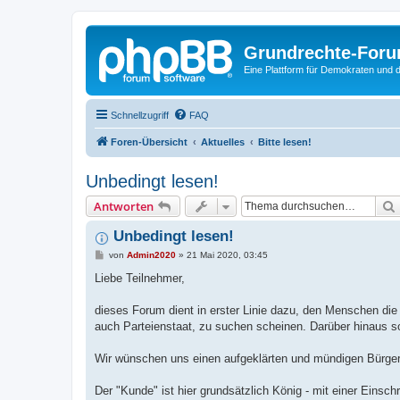
Grundrechte-For
Eine Plattform für Demokraten und d
Schnellzugriff
FAQ
Foren-Übersicht
Aktuelles
Bitte lesen!
Unbedingt lesen!
Antworten
Unbedingt lesen!
B
von
Admin2020
»
21 Mai 2020, 03:45
e
i
Liebe Teilnehmer,
t
r
a
dieses Forum dient in erster Linie dazu, den Menschen di
g
auch Parteienstaat, zu suchen scheinen. Darüber hinaus so
Wir wünschen uns einen aufgeklärten und mündigen Bürger
Der "Kunde" ist hier grundsätzlich König - mit einer Einsch