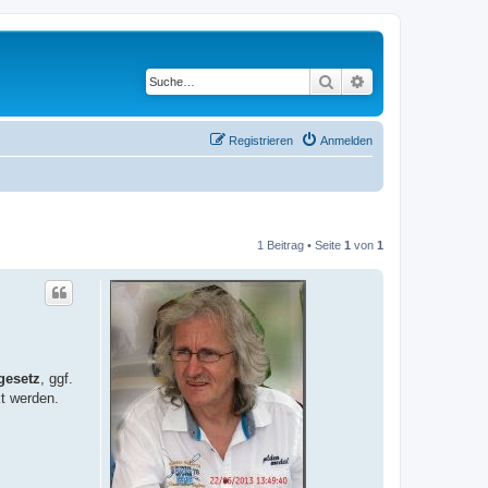
Suche
Erweiterte Suche
Registrieren
Anmelden
1 Beitrag • Seite
1
von
1
gesetz
, ggf.
kt werden.