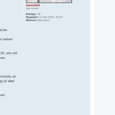
Admin2020
Site Admin
Beiträge:
12
Registriert:
21 Mai 2020, 03:45
Wohnort:
Mannheim
ische
on seinen
cht, uns mit
hen.
,
ommunity an
g ist aber
eues