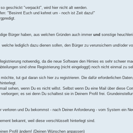
o geschickt "verpackt", wird hier nicht alt werden.
fen: "Besinnt Euch und kehret um - noch ist Zeit dazu!"
rgpredigt.
dige Bürger haben, aus welchen Gründen auch immer
und
sonstige heuchler
,
welche lediglich dazu dienen sollen, den Bürger zu verunsichern und/oder v
e Registrierung notwendig, da die neue Software den Hirnies es sehr schwer ma
eilungen sind ohne Registrierung (nicht eingeloggt) noch nicht einmal zu se
öchte, tut gut daran sich hier zu registrieren. Die dafür erforderlichen Daten
interlegt.
mail sehen, wenn Du es nicht willst. Selbst wenn Du eine Mail über diese C
erborgen; es sei denn Du schaltest sie in Deinem Profil frei. Grundeinstellun
mer verloren und Du bekommst - nach Deiner Anforderung - vom System ein N
nt bekannt, weil diese verschlüsselt hinterlegt sind.
Deinen Profil ändern! (Deinen Wünschen anpassen)